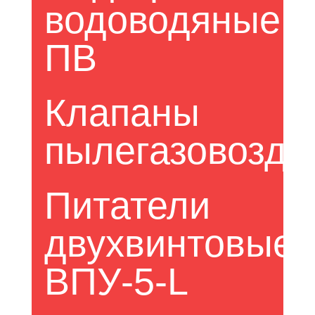
водоводяные 
ПВ
Клапаны 
пылегазовозду
Питатели 
двухвинтовые 
ВПУ-5-L