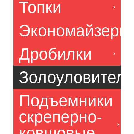
Топки
Экономайзеры
Дробилки
Золоуловител
Подъемники 
скреперно-
ковшовые 