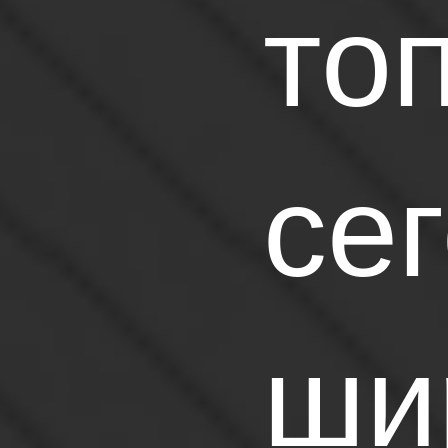
то
се
ши