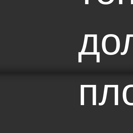
до
пл