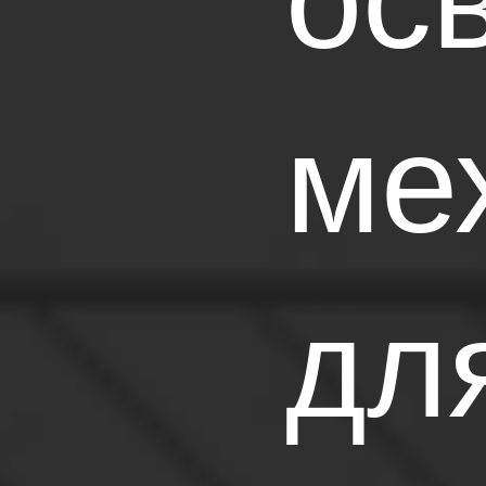
обо
ме
КАТАЛОГ ПРОДУКЦИИ
дл