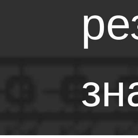
ре
зн