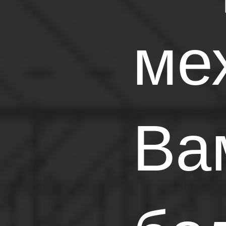
ме
Ва