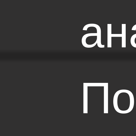
ан
По