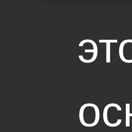
эт
ос