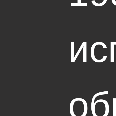
ис
об