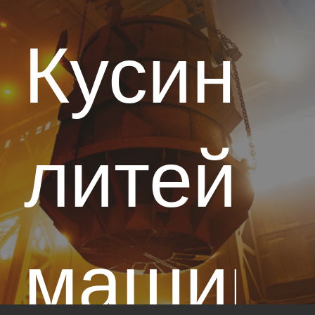
Кусинск
литейно
машино