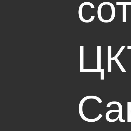
со
ЦК
Са