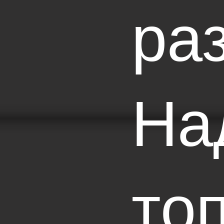
ра
На
то