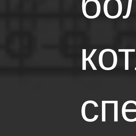
бо
кот
сп