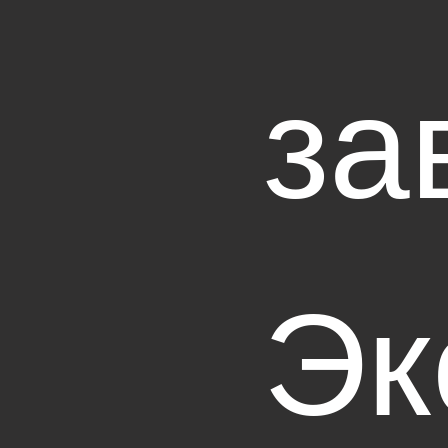
за
Эк