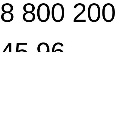
8 800 200
45 96
klmz@klmz.r