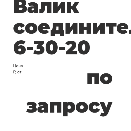
Валик
соединит
6-30-20
Цена
по
Р, от
запросу