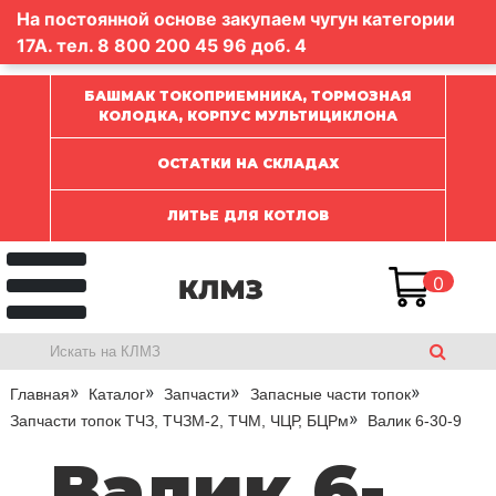
На постоянной основе закупаем чугун категории
17А. тел.
8 800 200 45 96
доб. 4
БАШМАК ТОКОПРИЕМНИКА, ТОРМОЗНАЯ
КОЛОДКА, КОРПУС МУЛЬТИЦИКЛОНА
ОСТАТКИ НА СКЛАДАХ
ЛИТЬЕ ДЛЯ КОТЛОВ
0
Главная
Каталог
Запчасти
Запасные части топок
Запчасти топок ТЧЗ, ТЧЗМ-2, ТЧМ, ЧЦР, БЦРм
Валик 6-30-9
Валик 6-