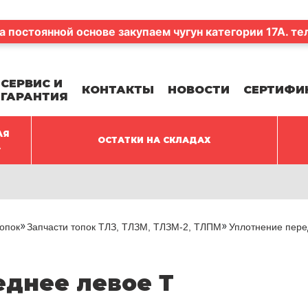
а постоянной основе закупаем чугун категории 17А. те
СЕРВИС И
КОНТАКТЫ
НОВОСТИ
СЕРТИФИ
ГАРАНТИЯ
АЯ
ОСТАТКИ НА СКЛАДАХ
А
опок
Запчасти топок ТЛЗ, ТЛЗМ, ТЛЗМ-2, ТЛПМ
Уплотнение пере
еднее левое Т