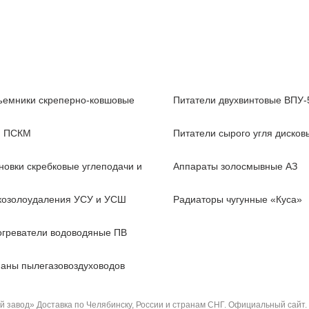
емники скреперно-ковшовые
Питатели двухвинтовые ВПУ-
, ПСКМ
Питатели сырого угля диско
новки скребковые углеподачи и
Аппараты золосмывные АЗ
козолоудаления УСУ и УСШ
Радиаторы чугунные «Куса»
греватели водоводяные ПВ
аны пылегазовоздуховодов
завод» Доставка по Челябинску, России и странам СНГ. Официальный сайт.