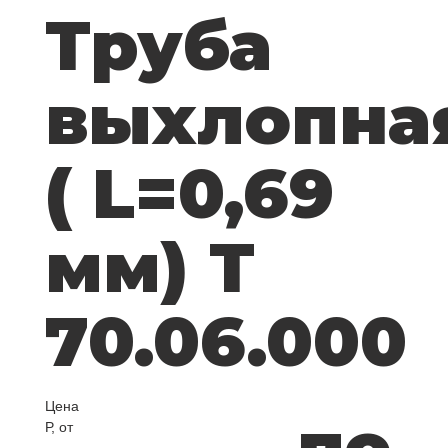
Труба
выхлопна
( L=0,69
мм) Т
70.06.000
Цена
по
Р, от