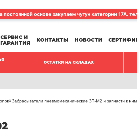
а постоянной основе закупаем чугун категории 17А. те
СЕРВИС И
КОНТАКТЫ
НОВОСТИ
СЕРТИФИ
ГАРАНТИЯ
АЯ
ОСТАТКИ НА СКЛАДАХ
А
опок
Забрасыватели пневмомеханические ЗП-М2 и запчасти к ни
02