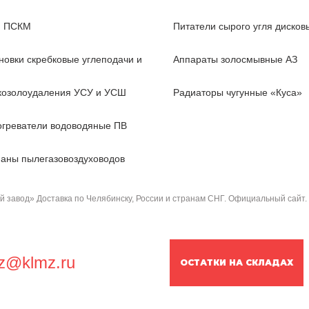
, ПСКМ
Питатели сырого угля диско
новки скребковые углеподачи и
Аппараты золосмывные АЗ
козолоудаления УСУ и УСШ
Радиаторы чугунные «Куса»
греватели водоводяные ПВ
аны пылегазовоздуховодов
завод» Доставка по Челябинску, России и странам СНГ. Официальный сайт.
z@klmz.ru
ОСТАТКИ НА СКЛАДАХ