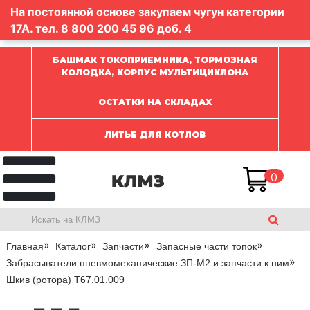
На постоянной основе закупаем чугун категории
17А. тел.
8 800 200 45 96
доб. 4
БАШМАК ТОКОПРИЕМНИКА, ТОРМОЗНАЯ
КОЛОДКА, КОРПУС МУЛЬТИЦИКЛОНА
ОСТАТКИ НА СКЛАДАХ
ЛИТЬЕ ДЛЯ КОТЛОВ
0
Главная
Каталог
Запчасти
Запасные части топок
Забрасыватели пневмомеханические ЗП-М2 и запчасти к ним
Шкив (ротора) Т67.01.009