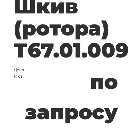
Шкив
(ротора)
Т67.01.009
Цена
по
Р, от
запросу