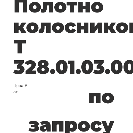
Полотно
колоснико
Т
328.01.03.0
Цена Р,
по
от
запросу