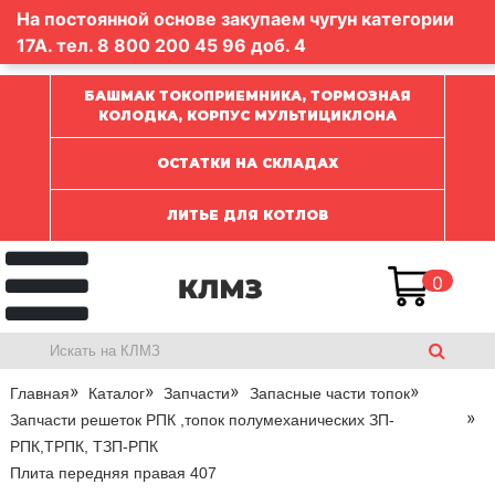
На постоянной основе закупаем чугун категории
17А. тел.
8 800 200 45 96
доб. 4
БАШМАК ТОКОПРИЕМНИКА, ТОРМОЗНАЯ
КОЛОДКА, КОРПУС МУЛЬТИЦИКЛОНА
ОСТАТКИ НА СКЛАДАХ
ЛИТЬЕ ДЛЯ КОТЛОВ
0
Главная
Каталог
Запчасти
Запасные части топок
Запчасти решеток РПК ,топок полумеханических ЗП-
РПК,ТРПК, ТЗП-РПК
Плита передняя правая 407