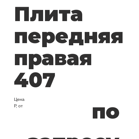
Плита
передняя
правая
407
Цена
по
Р, от