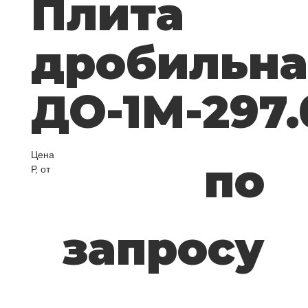
Плита
дробильна
ДО-1М-297.
Цена
по
Р, от
запросу