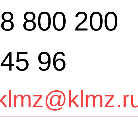
8 800 200
45 96
klmz@klmz.r