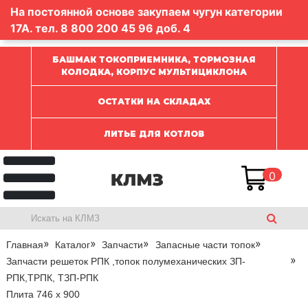
На постоянной основе закупаем чугун категории
17А. тел.
8 800 200 45 96
доб. 4
БАШМАК ТОКОПРИЕМНИКА, ТОРМОЗНАЯ
КОЛОДКА, КОРПУС МУЛЬТИЦИКЛОНА
ОСТАТКИ НА СКЛАДАХ
ЛИТЬЕ ДЛЯ КОТЛОВ
0
Главная
Каталог
Запчасти
Запасные части топок
Запчасти решеток РПК ,топок полумеханических ЗП-
РПК,ТРПК, ТЗП-РПК
Плита 746 x 900