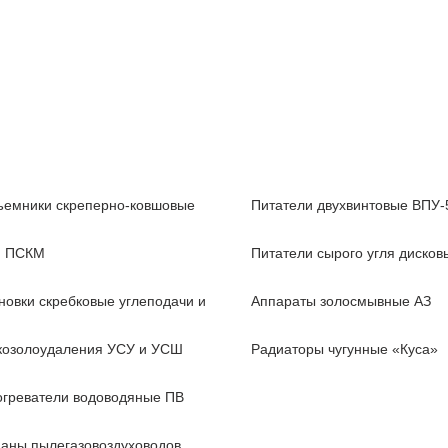
емники скреперно-ковшовые
Питатели двухвинтовые ВПУ-
, ПСКМ
Питатели сырого угля диско
новки скребковые углеподачи и
Аппараты золосмывные АЗ
козолоудаления УСУ и УСШ
Радиаторы чугунные «Куса»
греватели водоводяные ПВ
аны пылегазовоздуховодов