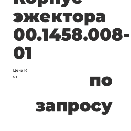
эжектора
00.1458.008-
01
Цена Р,
по
от
запросу