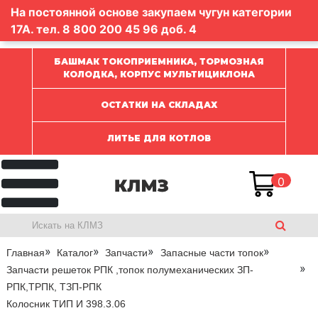
На постоянной основе закупаем чугун категории
17А. тел.
8 800 200 45 96
доб. 4
БАШМАК ТОКОПРИЕМНИКА, ТОРМОЗНАЯ
КОЛОДКА, КОРПУС МУЛЬТИЦИКЛОНА
ОСТАТКИ НА СКЛАДАХ
ЛИТЬЕ ДЛЯ КОТЛОВ
0
Главная
Каталог
Запчасти
Запасные части топок
Запчасти решеток РПК ,топок полумеханических ЗП-
РПК,ТРПК, ТЗП-РПК
Колосник ТИП И 398.3.06