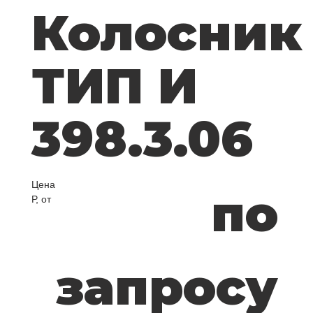
Колосник
ТИП И
398.3.06
Цена
по
Р, от
запросу