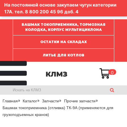
На постоянной основе закупаем чугун категории
17А. тел.
8 800 200 45 96
доб. 4
БАШМАК ТОКОПРИЕМНИКА, ТОРМОЗНАЯ
КОЛОДКА, КОРПУС МУЛЬТИЦИКЛОНА
ОСТАТКИ НА СКЛАДАХ
ЛИТЬЕ ДЛЯ КОТЛОВ
0
Главная
Каталог
Запчасти
Прочие запчасти
Башмак токоприемника (отливка) ТК-9А (применяются для
грузоподъемных кранов)