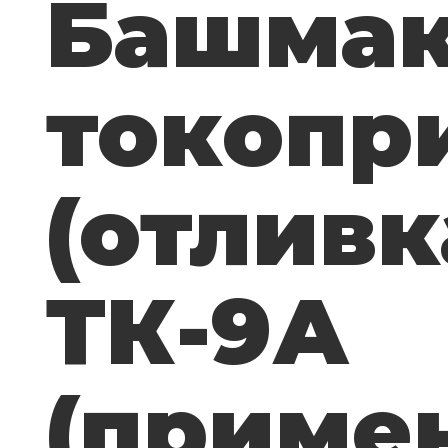
Башма
токопр
(отливк
ТК-9А
(приме