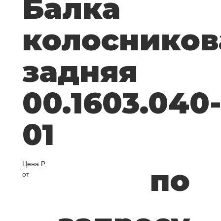
Балка
колосников
задняя
00.1603.040
01
Цена Р,
по
от